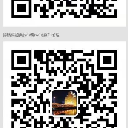
掃碼添加業(yè)務(wù)經(jīng)理