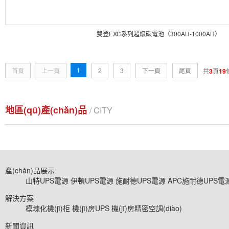
雙登EXC系列超級碳電池（300AH-1000AH）
1
首頁
上一頁
2
3
下一頁
尾頁
共
3
頁
19
地區(qū)產(chǎn)品
/ CITY
產(chǎn)品展示
山特UPS電源
伊頓UPS電源
施耐德UPS電源
APC施耐德UPS電
解決方案
模塊化機(jī)柜
機(jī)房UPS
機(jī)房精密空調(diào)
新聞資訊