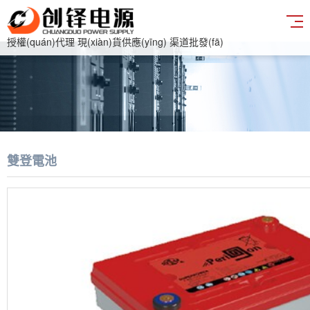
授權(quán)代理 現(xiàn)貨供應(yīng) 渠道批發(fā)
雙登電池