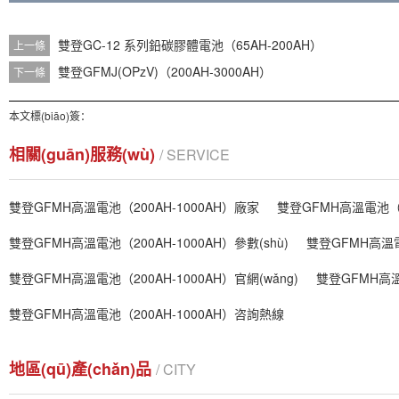
雙登GC-12 系列鉛碳膠體電池（65AH-200AH）
上一條
雙登GFMJ(OPzV)（200AH-3000AH）
下一條
本文標(biāo)簽：
相關(guān)服務(wù)
/ SERVICE
雙登GFMH高溫電池（200AH-1000AH）廠家
雙登GFMH高溫電池（2
雙登GFMH高溫電池（200AH-1000AH）參數(shù)
雙登GFMH高溫電池
雙登GFMH高溫電池（200AH-1000AH）官網(wǎng)
雙登GFMH高溫
雙登GFMH高溫電池（200AH-1000AH）咨詢熱線
地區(qū)產(chǎn)品
/ CITY