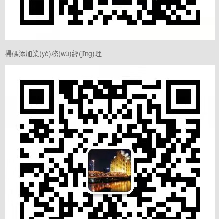
掃碼添加業(yè)務(wù)經(jīng)理