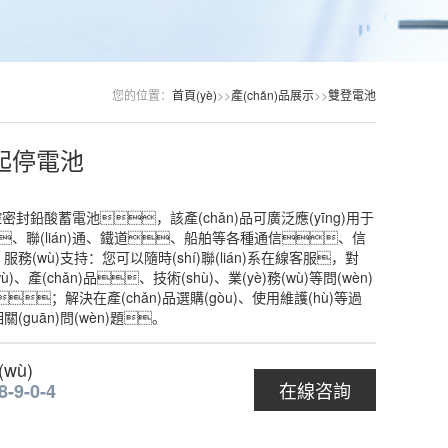
您的位置：
首頁(yè)
>>
產(chǎn)品展示
>>
雙登電池
起停電池
密封鉛酸蓄電池，該產(chǎn)品可廣泛應(yīng)用于
g)、聯(lián)通、鐵道、船舶等各種通信、信
，服務(wù)支持：您可以隨時(shí)聯(lián)系在線客服，對
ù)、產(chǎn)品、技術(shù)、業(yè)務(wù)等問(wèn)
；解決在產(chǎn)品選購(gòu)、使用維護(hù)等過
關(guān)問(wèn)題。
(wù)
在線咨詢
8-9-0-4