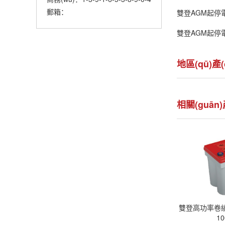
郵箱：
雙登AGM起停電池
雙登AGM起停
地區(qū)產(
相關(guān)
雙登高功率卷繞
1