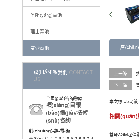
圣陽(yáng)電池
理士電池
產(chǎ
雙登電池
聯(LIÁN)系我們
CONTACT
上一條
雙
US
下一條
全國(guó)咨詢熱線
本文標(biāo)
項(xiàng)目報
(bào)價(jià)/技術
相關(guān
(shù)咨詢
創(chuàng)-鐸-電-源
雙登AGM起停
商務(wù)：1-3-9-1-6-5-3-8-9-0-4