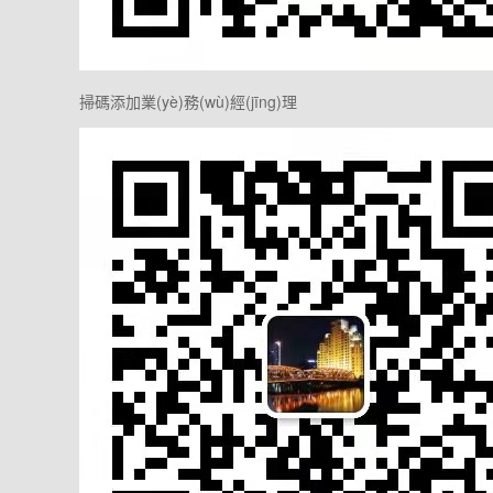
掃碼添加業(yè)務(wù)經(jīng)理