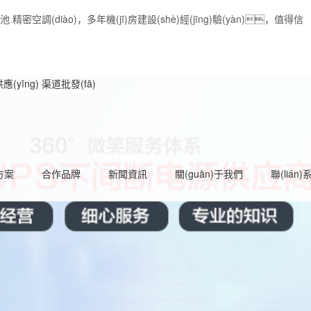
 精密空調(diào)，多年機(jī)房建設(shè)經(jīng)驗(yàn)，值得信
應(yīng) 渠道批發(fā)
方案
合作品牌
新聞資訊
關(guān)于我們
聯(lián