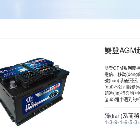
雙登AGM
雙登GFM系列閥控
電信、移動(dòn
號(hào)系通
(duì)本公司服務(w
題進(jìn)行咨詢
(guò)程中遇到的相
聯(lián)系商務
1-3-9-1-6-5-3-