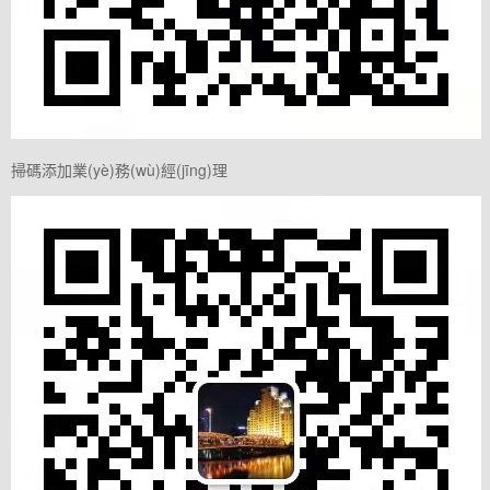
掃碼添加業(yè)務(wù)經(jīng)理