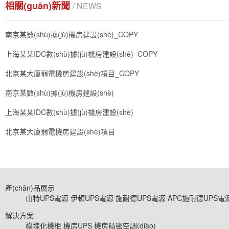
相關(guān)新聞
/ NEWS
南京某數(shù)據(jù)機房建設(shè)_COPY
上海某某IDC數(shù)據(jù)機房建設(shè)_COPY
北京某大廈弱電機房建設(shè)項目_COPY
南京某數(shù)據(jù)機房建設(shè)
上海某某IDC數(shù)據(jù)機房建設(shè)
北京某大廈弱電機房建設(shè)項目
產(chǎn)品展示
山特UPS電源
伊頓UPS電源
施耐德UPS電源
APC施耐德UPS電
解決方案
模塊化機柜
機房UPS
機房精密空調(diào)