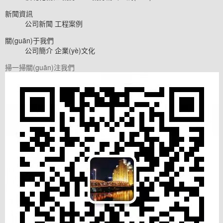
新聞資訊
公司新聞
工程案例
關(guān)于我們
公司簡介
企業(yè)文化
掃一掃關(guān)注我們