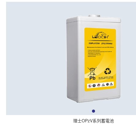
理士OPzV系列蓄電池