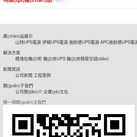
產(chǎn)品展示
山特UPS電源
伊頓UPS電源
施耐德UPS電源
APC施耐德UPS電
解決方案
模塊化機(jī)柜
機(jī)房UPS
機(jī)房精密空調(diào)
新聞資訊
公司新聞
工程案例
關(guān)于我們
公司簡(jiǎn)介
企業(yè)文化
掃一掃關(guān)注我們